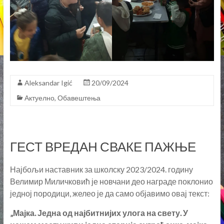
Aleksandar Igić
20/09/2024
Актуелно
,
Обавештења
ГЕСТ ВРЕДАН СВАКЕ ПАЖЊЕ
Најбољи наставник за школску 2023/2024. годину
Велимир Миличковић је новчани део награде поклонио
једној породици, желео је да само објавимо овај текст:
„Мајка. Једна од најбитнијих улога на свету. У
нашем месту живи једна старија суграђанка, мајка,
која ту улогу обавља храбро, тихо и доследно. У