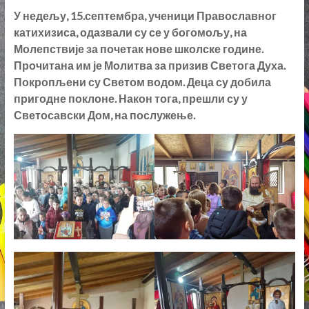
катихизиса, одазвали су се у богомољу, на
Молепствије за почетак нове школске године.
Прочитана им је Молитва за призив Светога Духа.
Покропљени су Светом водом. Деца су добила
пригодне поклоне. Након тога, прешли су у
Светосавски Дом, на послужење.