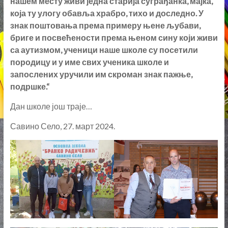
знак поштовања према примеру њене љубави,
бриге и посвећености према њеном сину који живи
са аутизмом, ученици наше школе су посетили
породицу и у име свих ученика школе и
запослених уручили им скроман знак пажње,
подршке.“
Дан школе још траје…
Савино Село, 27. март 2024.