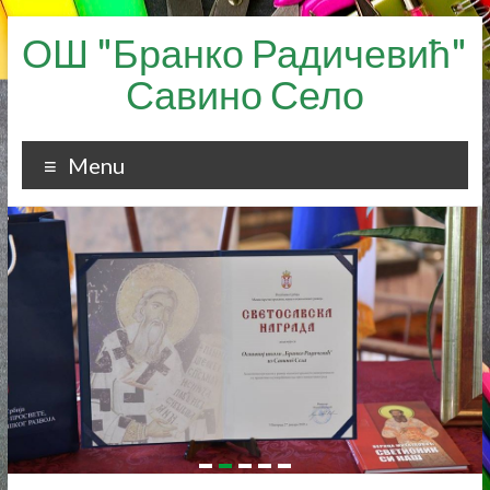
Skip
ОШ "Бранко Радичевић"
to
content
Савино Село
Menu