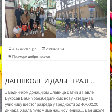
Aleksandar Igić
28/04/2024
Примери добре праксе
ДАН ШКОЛЕ И ДАЉЕ ТРАЈЕ…
Заједничком донацијом Славице Ватић и Павле
Вукосав Бабић обезбедили смо нову катедру за
учионицу шестог разреда у вредности од 40.000,00
динара. Хвала пуно у име наших ученика…. Дан школе
још увек траје…