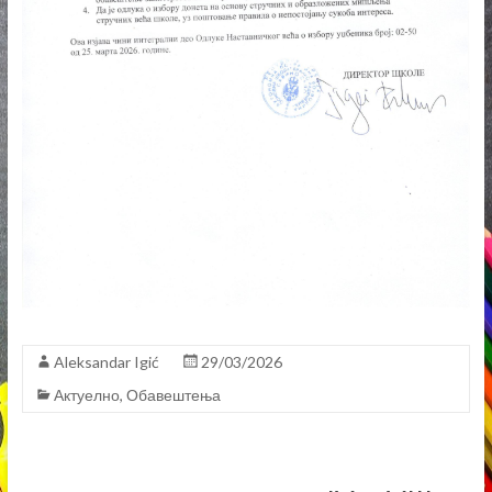
Aleksandar Igić
29/03/2026
Актуелно
,
Обавештења
ИЗБОР УЏБЕНИКА ЗА IV И VIII