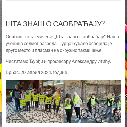
ШТА ЗНАШ О САОБРАЋАЈУ?
Општинско такмичење „Шта знаш о саобраћају“. Наша
ученица седмог разреда Ђурђа Бубало освојила је
друго место и пласман на окружно такмичење.
Честитамо Ђурђи и професору Александру Игићу.
Врбас, 20. април 2024. године