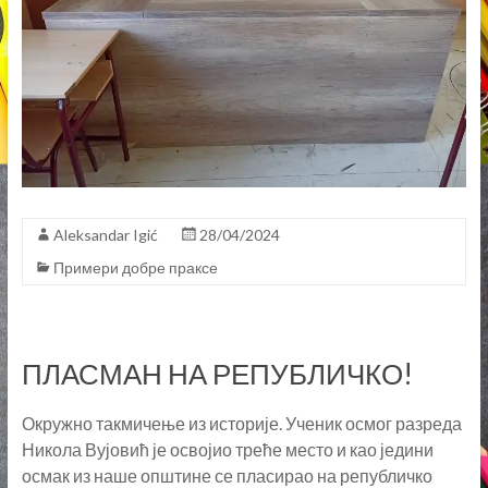
Aleksandar Igić
28/04/2024
Примери добре праксе
ПЛАСМАН НА РЕПУБЛИЧКО!
Окружно такмичење из историје. Ученик осмог разреда
Никола Вујовић је освојио треће место и као једини
осмак из наше општине се пласирао на републичко
такмичење у Пирот, 11. маја 2024. године.