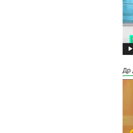
Др 
Прег
виде
запи