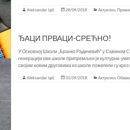
Aleksandar Igić
28/09/2018
Актуелно
,
Приме
ЂАЦИ ПРВАЦИ-СРЕЋНО!
У Основној Школи „Бранко Радичевић“ у Савином Се
генерацији ове школе припремљен је културни-уме
својим новим друговима из школе пожелели су кроз
Aleksandar Igić
01/09/2018
Актуелно
,
Обаве