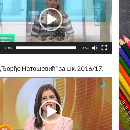
00:00
01:59
„Ђорђе Натошевић“ за шк. 2016/17.
ледач
о
са