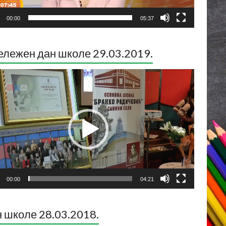
00:00
05:37
лежен дан школе 29.03.2019.
ледач
о
са
00:00
04:21
 школе 28.03.2018.