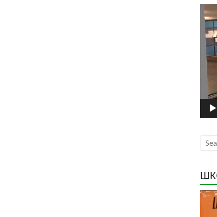
Прег
виде
запи
ШК