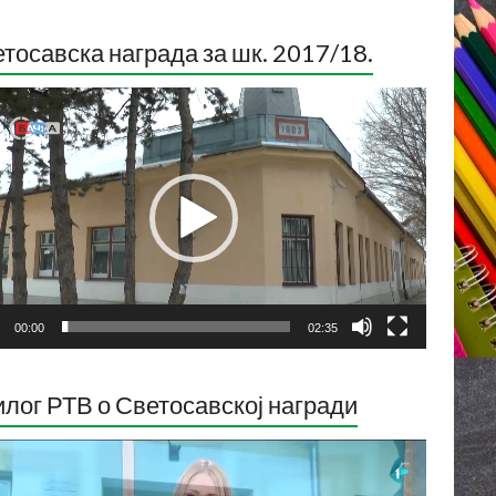
тосавска награда за шк. 2017/18.
ледач
о
са
00:00
02:35
лог РТВ о Светосавској награди
ледач
о
са