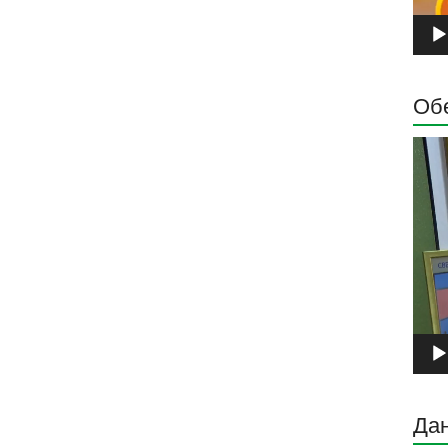
Обе
Прег
виде
запи
Дан