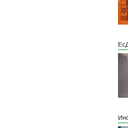
Ес
Инф