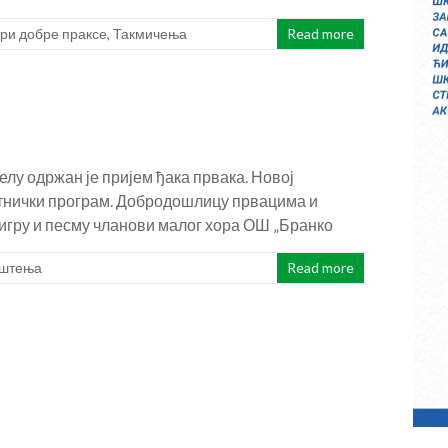
ри добре праксе
,
Такмичења
Read more
лу одржан је пријем ђака првака. Новој
тнички програм. Добродошлицу првацима и
 игру и песму чланови малог хора ОШ „Бранко
штења
Read more