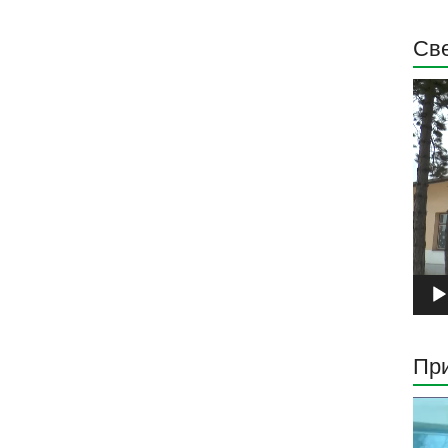
Све
Прег
виде
запи
При
Прег
виде
запи