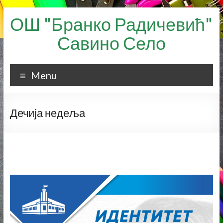
Skip
ОШ "Бранко Радичевић"
to
content
Савино Село
Menu
Дечија недеља