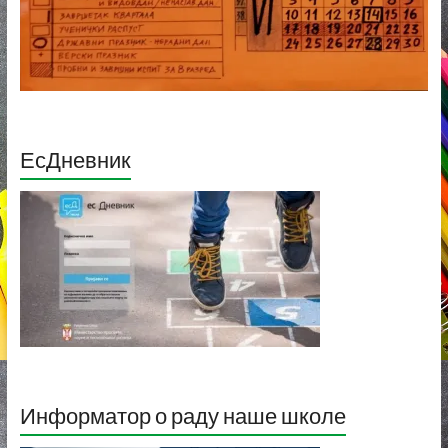
ЕсДневник
Информатор о раду наше школе