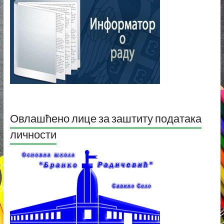
Овлашћено лице за заштиту података
личности