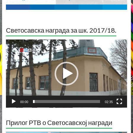
Светосавска награда за шк. 2017/18.
Прегледач
видео
записа
00:00
02:35
Прилог РТВ о Светосавској награди