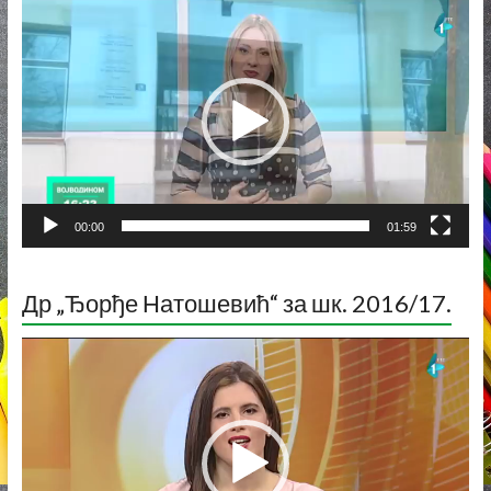
Прегледач
видео
записа
00:00
01:59
Др „Ђорђе Натошевић“ за шк. 2016/17.
Прегледач
видео
записа