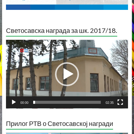
Светосавска награда за шк. 2017/18.
Прегледач
видео
записа
00:00
02:35
Прилог РТВ о Светосавској награди