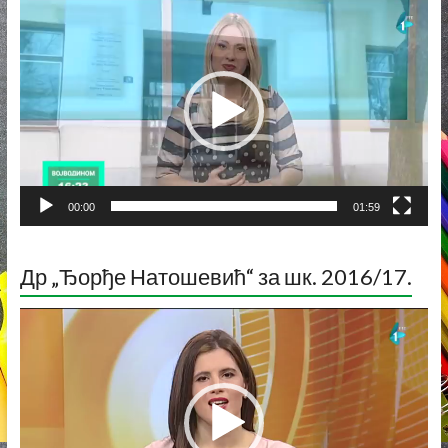
Прегледач
видео
записа
00:00
01:59
Др „Ђорђе Натошевић“ за шк. 2016/17.
Прегледач
видео
записа