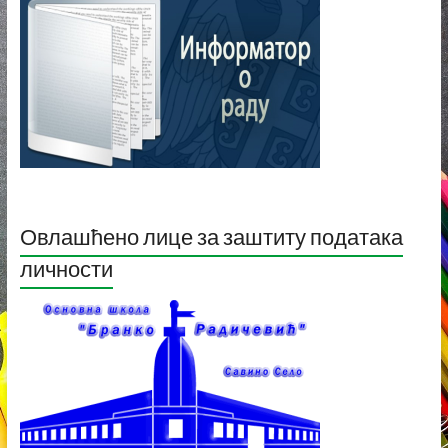
Овлашћено лице за заштиту података
личности