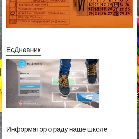
ЕсДневник
Информатор о раду наше школе