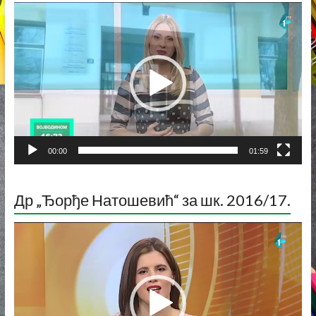
Прегледач
видео
записа
00:00
01:59
Др „Ђорђе Натошевић“ за шк. 2016/17.
Прегледач
видео
записа