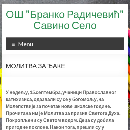
Skip
ОШ "Бранко Радичевић"
to
content
Савино Село
Menu
МОЛИТВА ЗА ЂАКЕ
У недељу, 15.септембра, ученици Православног
катихизиса, одазвали су се у богомољу, на
Молепствије за почетак нове школске године.
Прочитана им је Молитва за призив Светога Духа.
Покропљени су Светом водом. Деца су добила
пригодне поклоне. Након тога, прешли су у