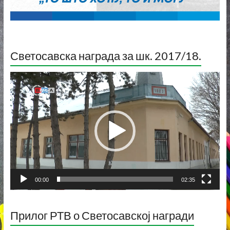
Светосавска награда за шк. 2017/18.
Прегледач
видео
записа
00:00
02:35
Прилог РТВ о Светосавској награди