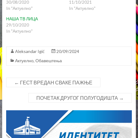
30/08/2020
11/10/2021
n
n
e
n
In "Актуелно"
In "Актуелно"
w
e
w
w
НАША ТВ ЛИЦА
i
w
n
i
29/10/2020
d
n
In "Актуелно"
o
d
w
o
)
w
)
Aleksandar Igić
20/09/2024
Актуелно
,
Обавештења
←
ГЕСТ ВРЕДАН СВАКЕ ПАЖЊЕ
ПОЧЕТАК ДРУГОГ ПОЛУГОДИШТА
→