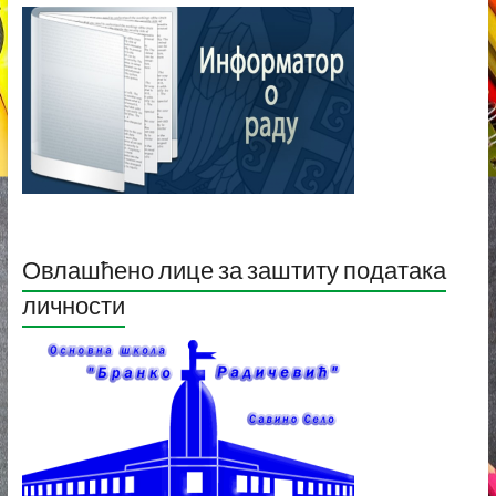
Овлашћено лице за заштиту података
личности