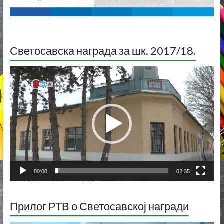
Светосавска награда за шк. 2017/18.
Прегледач
видео
записа
00:00
02:35
Прилог РТВ о Светосавској награди