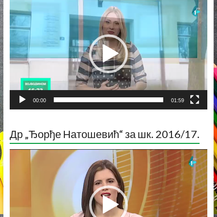
Прегледач
видео
записа
00:00
01:59
Др „Ђорђе Натошевић“ за шк. 2016/17.
Прегледач
видео
записа