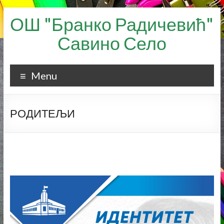
Skip
ОШ "Бранко Радичевић"
to
content
Савино Село
Menu
РОДИТЕЉИ