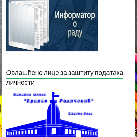
Овлашћено лице за заштиту података
личности