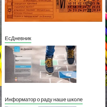
ЕсДневник
Информатор о раду наше школе