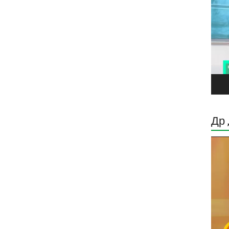
Др 
Прег
виде
запи