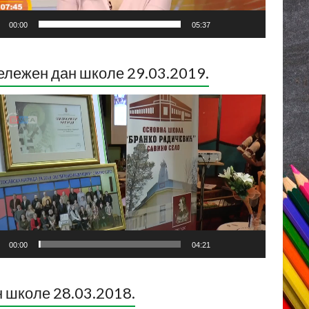
00:00
05:37
лежен дан школе 29.03.2019.
ледач
о
са
00:00
04:21
 школе 28.03.2018.