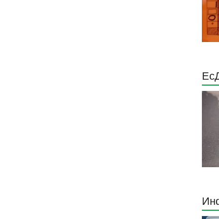
Ес
Инф