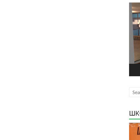
Прег
виде
запи
ШК