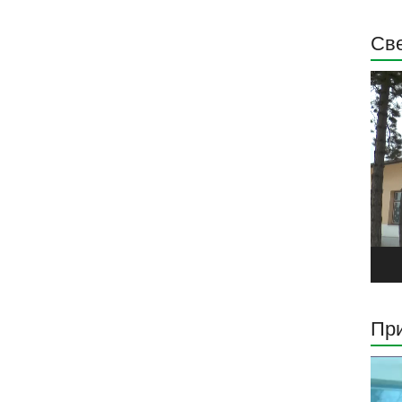
Све
Прег
виде
запи
При
Прег
виде
запи