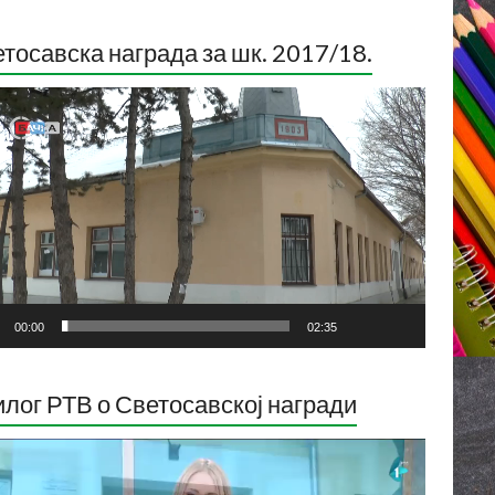
тосавска награда за шк. 2017/18.
ледач
о
са
00:00
02:35
лог РТВ о Светосавској награди
ледач
о
са