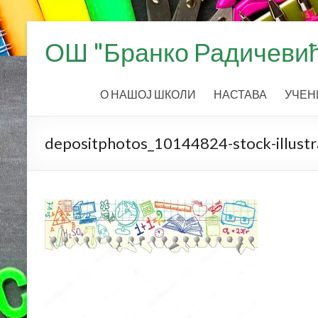
Skip
to
ОШ "Бранко Радичевић
content
О НАШОЈ ШКОЛИ
НАСТАВА
УЧЕН
depositphotos_10144824-stock-illustr