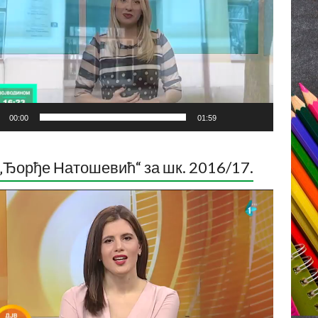
00:00
01:59
„Ђорђе Натошевић“ за шк. 2016/17.
ледач
о
са