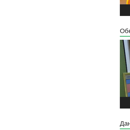
Обе
Прег
виде
запи
Дан