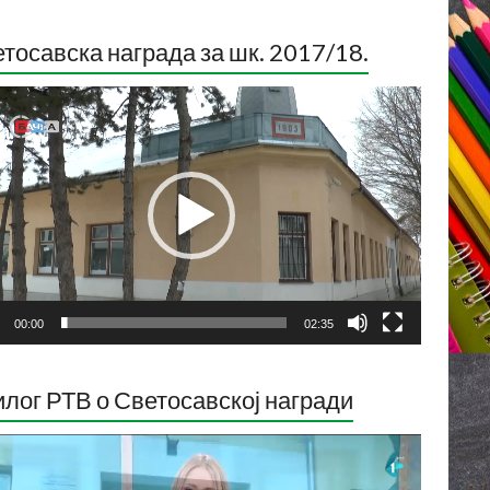
тосавска награда за шк. 2017/18.
ледач
о
са
00:00
02:35
лог РТВ о Светосавској награди
ледач
о
са