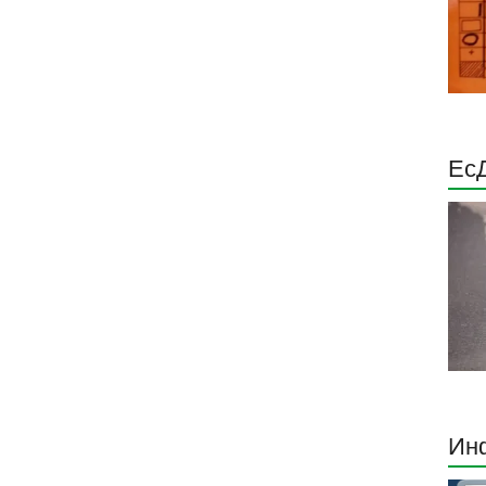
Ес
Инф