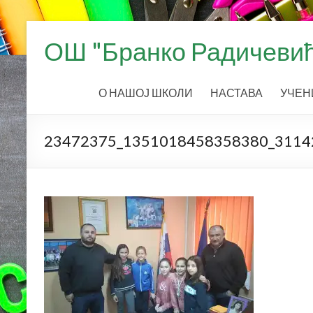
Skip
to
ОШ "Бранко Радичевић
content
О НАШОЈ ШКОЛИ
НАСТАВА
УЧЕН
23472375_1351018458358380_3114