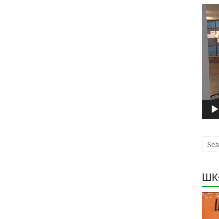
Прег
виде
запи
ШК