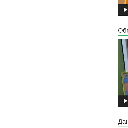
Обе
Прег
виде
запи
Дан