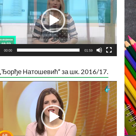
00:00
01:59
„Ђорђе Натошевић“ за шк. 2016/17.
ледач
о
са