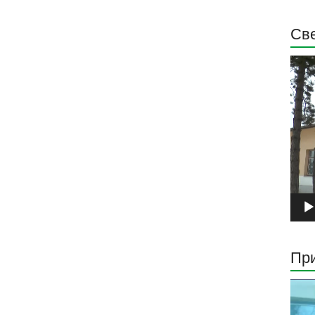
Све
Прег
виде
запи
При
Прег
виде
запи