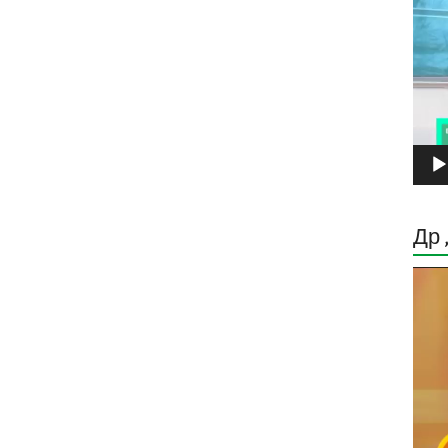
Др 
Прег
виде
запи