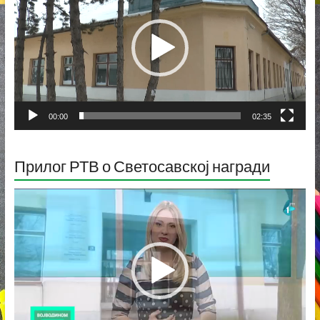
записа
00:00
02:35
Прилог РТВ о Светосавској награди
Прегледач
видео
записа