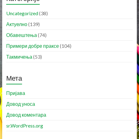
Uncategorized
(38)
Актуелно
(139)
Обавештења
(74)
Примери добре праксе
(104)
Такмичења
(53)
Мета
Пријава
Довод уноса
Довод коментара
sr.WordPress.org