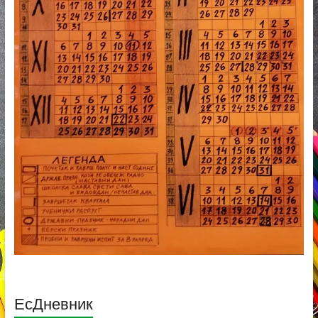
ЕсДневник