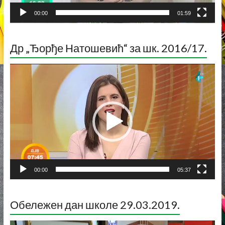
00:00
01:59
Др „Ђорђе Натошевић“ за шк. 2016/17.
Прегледач
видео
записа
00:00
05:37
Обележен дан школе 29.03.2019.
Прегледач