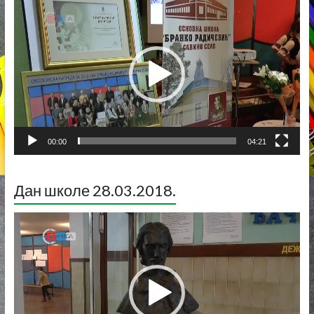
видео
записа
00:00
04:21
Дан школе 28.03.2018.
Прегледач
видео
записа