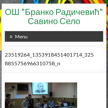
Skip
ОШ "Бранко Радичевић"
to
content
Савино Село
Menu
23519264_1353918451401714_325
8855756966310758_n