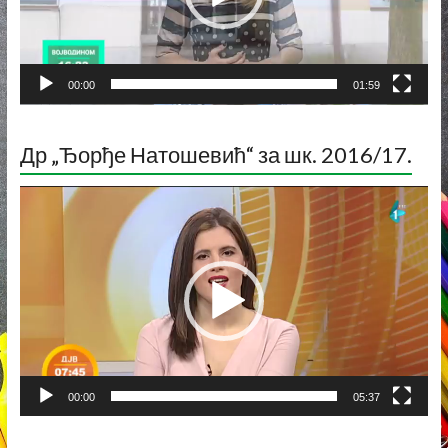
00:00
01:59
Др „Ђорђе Натошевић“ за шк. 2016/17.
Прегледач
видео
записа
00:00
05:37