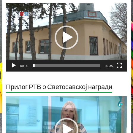
Прегледач
видео
записа
00:00
02:35
Прилог РТВ о Светосавској награди
Прегледач
видео
записа