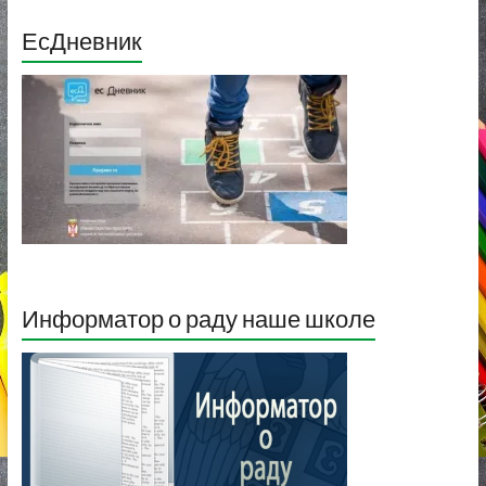
ЕсДневник
Информатор о раду наше школе