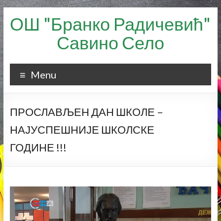
Skip
ОШ "Бранко Радичевић"
to
content
Савино Село
Menu
ПРОСЛАВЉЕН ДАН ШКОЛЕ –
НАЈУСПЕШНИЈЕ ШКОЛСКЕ
ГОДИНЕ !!!
Прегледач
видео
записа