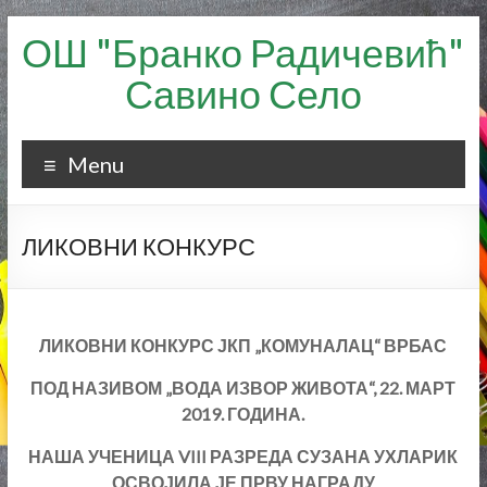
Skip
ОШ "Бранко Радичевић"
to
content
Савино Село
Menu
ЛИКОВНИ КОНКУРС
ЛИКОВНИ КОНКУРС ЈКП „КОМУНАЛАЦ“ ВРБАС
ПОД НАЗИВОМ „ВОДА ИЗВОР ЖИВОТА“,
22. МАРТ
2019. ГОДИНА.
НАША УЧЕНИЦА VIII РАЗРЕДА СУЗАНА УХЛАРИК
ОСВОЈИЛА ЈЕ ПРВУ НАГРАДУ