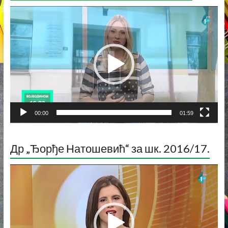
Прегледач
видео
записа
00:00
01:59
Др „Ђорђе Натошевић“ за шк. 2016/17.
Прегледач
видео
записа