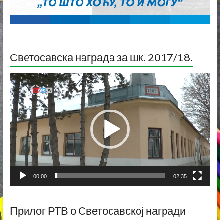
Светосавска награда за шк. 2017/18.
Прегледач
видео
записа
00:00
02:35
Прилог РТВ о Светосавској награди