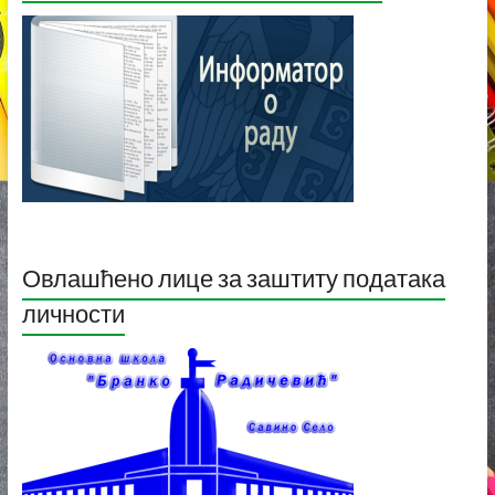
Овлашћено лице за заштиту података
личности