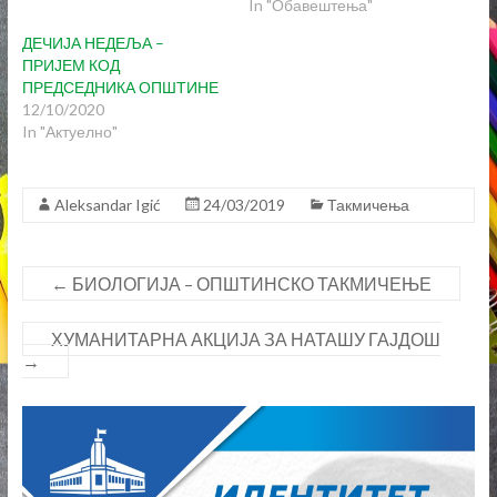
i
w
In "Обавештења"
n
i
d
n
ДЕЧИЈА НЕДЕЉА –
o
d
w
o
ПРИЈЕМ КОД
)
w
ПРЕДСЕДНИКА ОПШТИНЕ
)
12/10/2020
In "Актуелно"
Aleksandar Igić
24/03/2019
Такмичења
←
БИОЛОГИЈА – ОПШТИНСКО ТАКМИЧЕЊЕ
ХУМАНИТАРНА АКЦИЈА ЗА НАТАШУ ГАЈДОШ
→