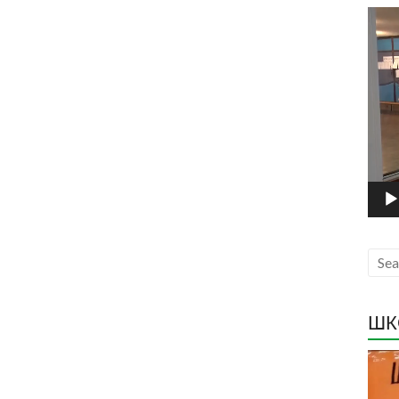
Прег
виде
запи
ШК