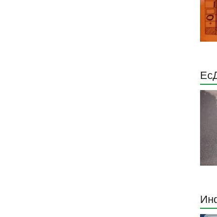
Ес
Инф