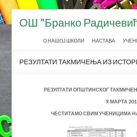
Skip
to
ОШ "Бранко Радичевић
content
О НАШОЈ ШКОЛИ
НАСТАВА
УЧЕН
РЕЗУЛТАТИ ТАКМИЧЕЊА ИЗ ИСТОР
РЕЗУЛТАТИ ОПШТИНСКОГ ТАКМИЧЕЊ
9. МАРТА 201
ЧЕСТИТАМО СВИМ УЧЕНИЦИМА НА