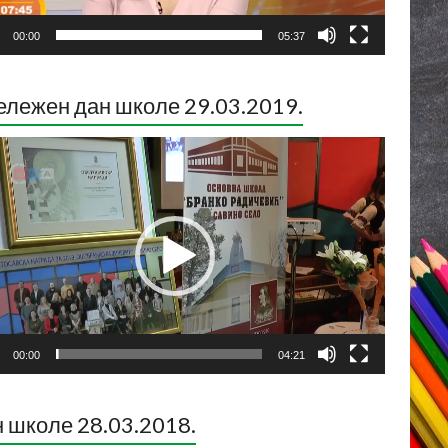
00:00
05:37
лежен дан школе 29.03.2019.
ледач
о
са
00:00
04:21
 школе 28.03.2018.