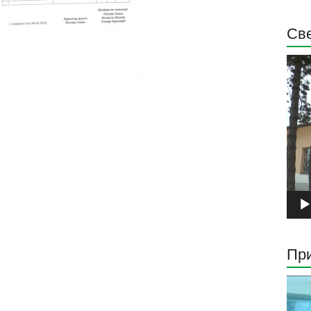
Све
Прег
виде
запи
При
Прег
виде
запи