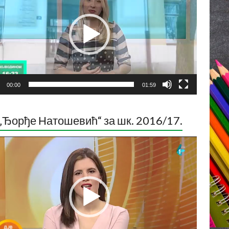
00:00
01:59
„Ђорђе Натошевић“ за шк. 2016/17.
ледач
о
са