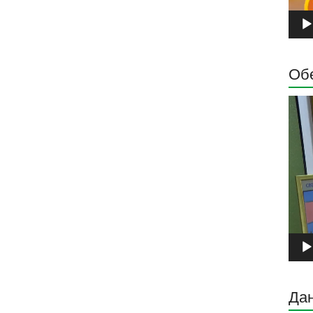
Обе
Прег
виде
запи
Дан